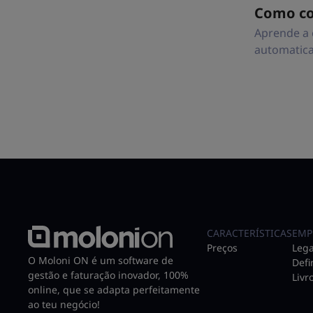
Como co
Aprende a 
automatica
CARACTERÍSTICAS
EMP
Preços
Lega
O Moloni ON é um software de
Defi
gestão e faturação inovador, 100%
Livr
online, que se adapta perfeitamente
ao teu negócio!