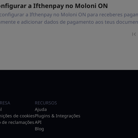
nfigurar a Ifthenpay no Moloni ON
configurar a Ifthenpay no Moloni ON para receberes pagam
mente e adicionar dados de pagamento aos teus documen
RESA
RECURSOS
l
Ajuda
nições de cookies
Plugins & Integrações
o de reclamações
API
Blog