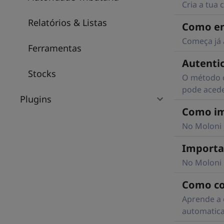
Cria a tua
Relatórios & Listas
Como em
Começa já a
Ferramentas
Autentic
Stocks
O método d
pode acede
Plugins
Como imp
No Moloni 
Importa
No Moloni 
Como co
Aprende a 
automatica