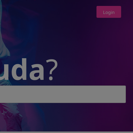
Login
uda
?