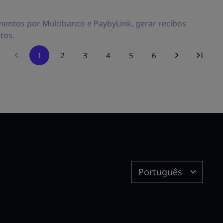
entos por Multibanco e PaybyLink, gerar recibos
tos.
1
2
3
4
5
6
Português