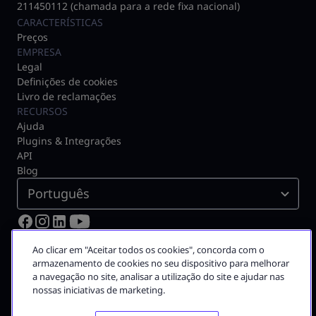
211450112 (chamada para a rede fixa nacional)
CARACTERÍSTICAS
Preços
EMPRESA
Legal
Definições de cookies
Livro de reclamações
RECURSOS
Ajuda
Plugins & Integrações
API
Blog
Português
© 2026 Moloni ON
Ao clicar em "Aceitar todos os cookies", concorda com o
Certificado pela Autoridade Tributária N.º 3075
armazenamento de cookies no seu dispositivo para melhorar
a navegação no site, analisar a utilização do site e ajudar nas
A Moloni faz parte do
grupo Visma
nossas iniciativas de marketing.
Grupo Visma