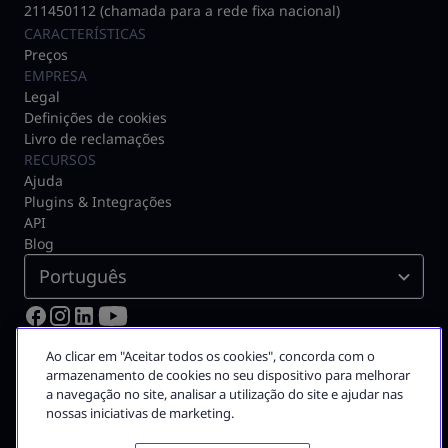
211450112 (chamada para a rede fixa nacional)
CARACTERÍSTICAS
Preços
EMPRESA
Legal
Definições de cookies
Livro de reclamações
RECURSOS
Ajuda
Plugins & Integrações
API
Blog
Português
© 2026 Moloni ON
Ao clicar em "Aceitar todos os cookies", concorda com o
Certificado pela Autoridade Tributária N.º 3075
armazenamento de cookies no seu dispositivo para melhorar
a navegação no site, analisar a utilização do site e ajudar nas
A Moloni faz parte do
grupo Visma
nossas iniciativas de marketing.
Grupo Visma