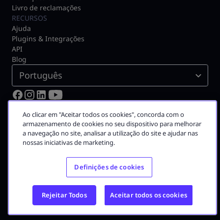
Livro de reclamações
RECURSOS
Ajuda
Plugins & Integrações
API
Blog
Português
© 2026 Moloni ON
Ao clicar em "Aceitar todos os cookies", concorda com o
Certificado pela Autoridade Tributária N.º 3075
armazenamento de cookies no seu dispositivo para melhorar
a navegação no site, analisar a utilização do site e ajudar nas
A Moloni faz parte do
grupo Visma
nossas iniciativas de marketing.
Grupo Visma
Definições de cookies
Visma em Portugal
Carreira na Visma
Rejeitar Todos
Aceitar todos os cookies