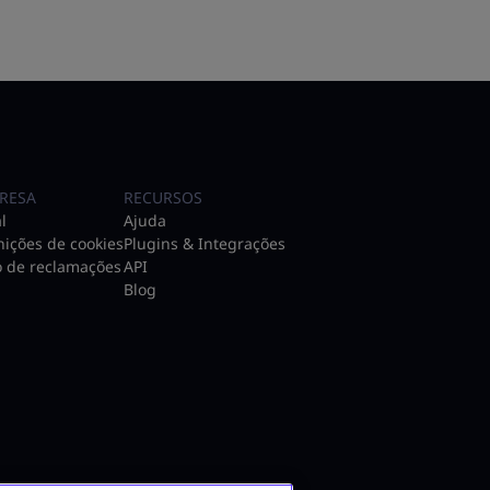
RESA
RECURSOS
l
Ajuda
nições de cookies
Plugins & Integrações
o de reclamações
API
Blog