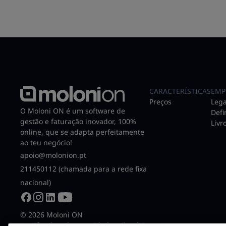
CARACTERÍSTICAS
EMP
Preços
Lega
O Moloni ON é um software de
Defi
gestão e faturação inovador, 100%
Livr
online, que se adapta perfeitamente
ao teu negócio!
apoio@molonion.pt
211450112 (chamada para a rede fixa
nacional)
© 2026 Moloni ON
Certificado pela Autoridade Tributária N.º 3075