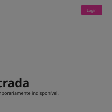
Login
trada
mporariamente indisponível.