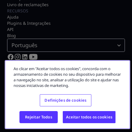
Livro de reclamações
RECURSOS
Ajuda
Plugins & Integrações
API
Blog
Português
© 2026 Moloni ON
Ao clicar em "Aceitar todos os cookies", concorda com o
Certificado pela Autoridade Tributária N.º 3075
armazenamento de cookies no seu dispositivo para melhorar
a navegação no site, analisar a utilização do site e ajudar nas
A Moloni faz parte do
grupo Visma
nossas iniciativas de marketing.
Grupo Visma
Definições de cookies
Visma em Portugal
Carreira na Visma
Rejeitar Todos
Aceitar todos os cookies