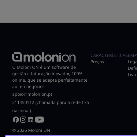
CARACTERÍSTICAS
EMP
Preços
Lega
O Moloni ON é um software de
Defi
gestão e faturação inovador, 100%
Livr
online, que se adapta perfeitamente
ao teu negócio!
apoio@molonion.pt
211450112 (chamada para a rede fixa
nacional)
© 2026 Moloni ON
Certificado pela Autoridade Tributária N.º 3075