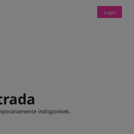
Login
trada
mporariamente indisponível.