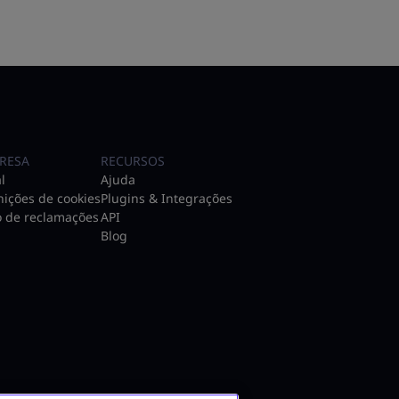
RESA
RECURSOS
l
Ajuda
nições de cookies
Plugins & Integrações
o de reclamações
API
Blog