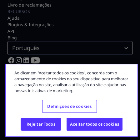
Livro de reclamações
RECURSOS
Ajuda
Plugins & Integrações
API
Blog
Português
© 2026 Moloni ON
Ao clicar em "Aceitar todos os cookies", concorda com o
Certificado pela Autoridade Tributária N.º 3075
armazenamento de cookies no seu dispositivo para melhorar
a navegação no site, analisar a utilização do site e ajudar nas
A Moloni faz parte do
grupo Visma
nossas iniciativas de marketing.
Grupo Visma
Definições de cookies
Visma em Portugal
Carreira na Visma
Rejeitar Todos
Aceitar todos os cookies