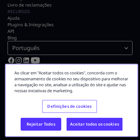
Livro de reclamações
RECURSOS
Ajuda
Plugins & Integrações
API
Blog
Português
© 2026 Moloni ON
Ao clicar em "Aceitar todos os cookies", concorda com o
Certificado pela Autoridade Tributária N.º 3075
armazenamento de cookies no seu dispositivo para melhorar
a navegação no site, analisar a utilização do site e ajudar nas
A Moloni faz parte do
grupo Visma
nossas iniciativas de marketing.
Grupo Visma
Definições de cookies
Visma em Portugal
Carreira na Visma
Rejeitar Todos
Aceitar todos os cookies